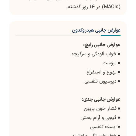
(MAOIs) در 14 روز گذشته.
عوارض جانبی هیدروکدون
عوارض جانبی رایج:
●
خواب آلودگی و سرگیجه
●
یبوست
●
تهوع و استفراغ
●
دپرسیون تنفسی
عوارض جانبی جدی:
●
فشار خون پایین
●
گیجی و آرام بخش
●
ایست تنفسی