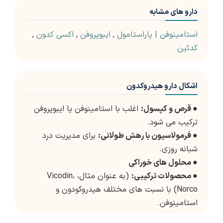
دارو های مشابه
استامینوفن | پاراستامول
,
ایبوپروفن
,
اکسی کدون
,
کدئین
اشکال دارو هیدروکدون
●
قرص و کپسول:
اغلب با استامینوفن یا ایبوپروفن
ترکیب می شود.
●
فرمولاسیون با رهش طولانی:
برای مدیریت درد
شبانه روزی.
●
محلول های خوراکی
●
محصولات ترکیبی:
(به عنوان مثال، Vicodin،
Norco) با نسبت های مختلف هیدروکودون و
استامینوفن.