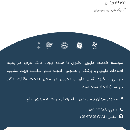
تری فلوریدین
آنالوگ های پیریمیدینی
موسسه خدمات دارویی رضوی با هدف ایجاد بانک مرجع در زمینه
اطلاعات دارویی و پزشکی و همچنین ایجاد بستر مناسب جهت مشاوره
دارویی و خرید آسان دارو و تحویل در محل (تحت نظارت دکتر
داروساز) ایجاد شده است.
مشهد, میدان بیمارستان امام رضا , داروخانه مرکزی امام
تلفن: 31908-051
فکس: 38517681-051