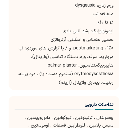
ورم زبان، dysgeusia
متفرقه: تب
1٪ تا 10٪:
ایمونولوژیک: رشد آنتی بادی
عصبی عضلانی و اسکلتی: آرتروالژی
<1٪ ، postmarketing، و / يا گزارش هاي موردي: آب
مرواريد، سرفه، ورم دستگاه تناسلي (واژينال)،
هايپرپيگمنتاسيون، palmar-plantar
erythrodysesthesia (سندرم دست- پا) ، درد پرينه،
رينيت، بيماري واژينال (اریتم)
تداخلات دارویی
بوسولفان
,
ترتینوئین
,
تیوگوانین
,
دانوروبیسین
,
سیس پلاتین
,
فلودارابین فسفات
,
لوموستین
,