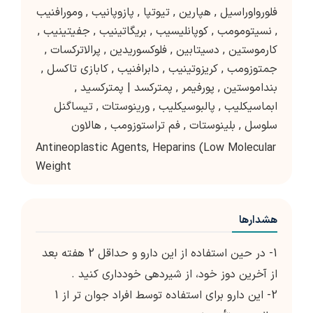
فلورواوراسیل
,
هپارین
,
تیوتپا
,
پازوپانیب
,
ومورافنیب
,
نسیتومومب
,
کوپانلیسیب
,
بریگاتینیب
,
جفیتینیب
,
کارموستین
,
دسیتابین
,
فلوکسوریدین
,
پرالاترکسات
,
جمتوزومب
,
کریزوتینیب
,
دابرافنیب
,
کابازی تاکسل
,
بنداموستین
,
پورفیمر
,
پمترکسد | پمترکسید
,
ابماسیکلیب
,
پالبوسیکلیب
,
ورینوستات
,
تیساگنل
سلوسل
,
بلینوستات
,
فم تراستوزومب
,
هالاون
Antineoplastic Agents, Heparins (Low Molecular
Weight
هشدارها
1- در حین استفاده از این دارو و حداقل 2 هفته بعد
از آخرین دوز خود، از شیردهی خودداری کنید .
2- این دارو برای استفاده توسط افراد جوان تر از 1