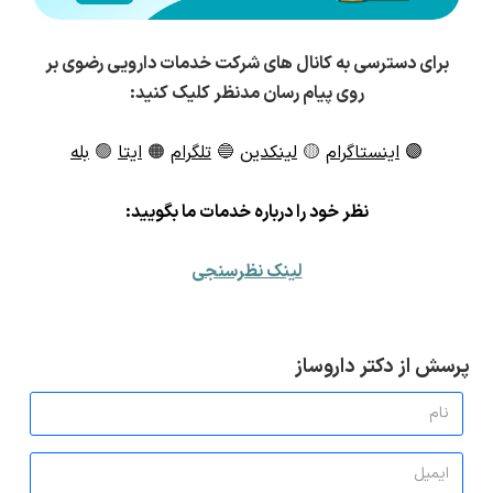
برای دسترسی به کانال های شرکت خدمات دارویی رضوی بر
روی پیام رسان مدنظر کلیک کنید:
🟣
اینستاگرام
🟡
لینکدین
🔵
تلگرام
🟠
ایتا
🟢
بله
ن
ظر خود را درباره خدمات ما بگویید:
لینک نظرسنجی
پرسش از دکتر داروساز