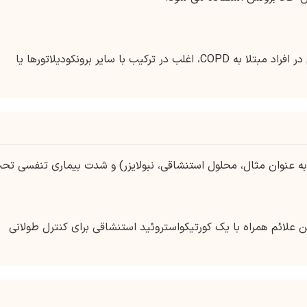
فرموترول برای بهبود عملکرد ریه و کاهش علائم در افراد مبتلا به COPD، اغلب در ترکیب با سایر برونکودیلاتورها یا
ه عنوان مثال، محلول استنشاقی، نبولایزر) و شدت بیماری تنفسی تح
ن علائم همراه با یک کورتیکواستروئید استنشاقی برای کنترل طولانی