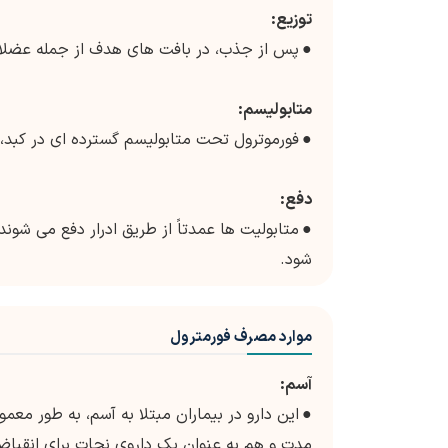
توزیع:
●
پس از جذب، در بافت های هدف از جمله عضلات
متابولیسم:
●
فورموترول تحت متابولیسم گسترده ای در کبد، ع
دفع:
●
متابولیت ها عمدتاً از طریق ادرار دفع می شوند
شود.
موارد مصرف فورمترول
آسم:
●
این دارو در بیماران مبتلا به آسم، به طور معم
مدت و هم به عنوان یک داروی نجات برای انقبا