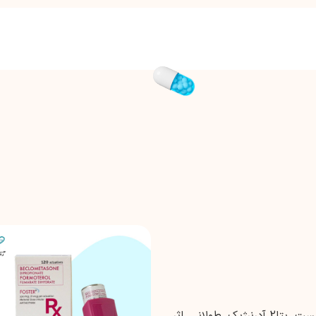
فورموترول یک داروی گشادکننده برونش آگونیست بتا2 آدرنرژیک طولانی اثر