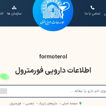
ی
تماس با ما
سازمان ها
اخب
formoterol
اطلاعات دارویی فورمترول
صفحه اصلی
داروهای ژنریک
تنفسی
فورمترول