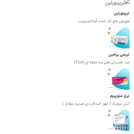
تریپتورلین
هورمون های آزاد کننده گونادوتروپین
تریمی پرامین
ضد افسردگی های سه حلقه ای (TCA)
تری متوپریم
آنتی بیوتیک ( مهار کنندگان دی هیدرو ردوکتاز )