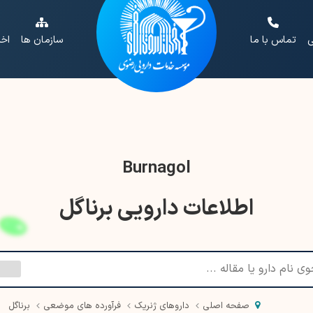
ی
تماس با ما
سازمان ها
اخب
Burnagol
اطلاعات دارویی برناگل
صفحه اصلی
داروهای ژنریک
فرآورده های موضعی
برناگل