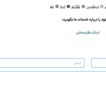
🟡
لینکدین
🔵
تلگرام
🟠
ایتا
🟢
بله
د را درباره خدمات ما بگویید:
لینک نظرسنجی