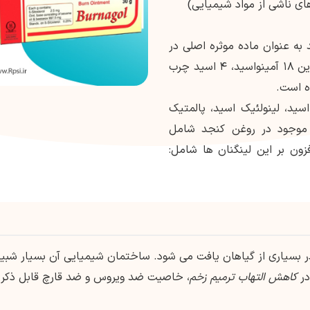
رول به میزان ۰/۲۵ درصد به عنوان ماده موثره اصلی در
پایه پمادی غنی از روغن کنجد می باشد. افزون بر این ۱۸ آمینواسید، ۴ اسید چرب
ه است.
د، لینولئیک اسید، پالمتیک
 موجود در روغن کنجد شامل
ون بر این لینگنان ها شامل:
ر بسیاری از گیاهان یافت می شود. ساختمان شیمیایی آن بسیار شبیه
در
کاهش التهاب ترمیم زخم
، خاصیت ضد ویروس و ضد قارچ قابل ذکر