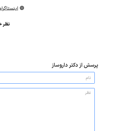
🟣
اینستاگرام
ن
ظر خو
پرسش از دکتر داروساز