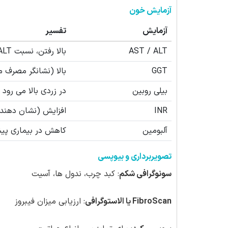
آزمایش خون
آزمایش
تفسیر
AST / ALT
بالا رفتن، نسبت AST > ALT
GGT
بالا (نشانگر مصرف م
بیلی روبین
در زردی بالا می رود
INR
افزایش (نشان دهنده
آلبومین
کاهش در بیماری پیش
تصویربرداری و بیوپسی
سونوگرافی شکم
: کبد چرب، ندول ها، آسیت
FibroScan یا الاستوگرافی
: ارزیابی میزان فیبروز