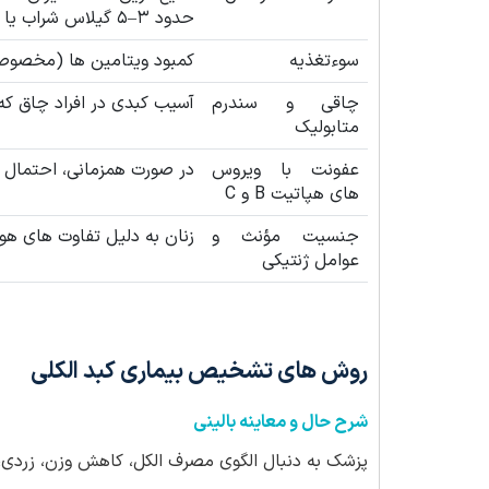
حدود ۳–۵ گیلاس شراب یا ۲ لیوان آبجو)
سوءتغذیه
کمبود ویتامین ها (مخصوصاً B1، فولات، زینک) و پروتئین در افراد 
چاقی و سندرم
آسیب کبدی در افراد چاق ک
متابولیک
عفونت با ویروس
در صورت همزمانی، احتمال 
های هپاتیت B و C
جنسیت مؤنث و
زنان به دلیل تفاوت های هو
عوامل ژنتیکی
روش های تشخیص بیماری کبد الکلی
شرح حال و معاینه بالینی
پزشک به دنبال الگوی مصرف الکل، کاهش وزن، زردی، 