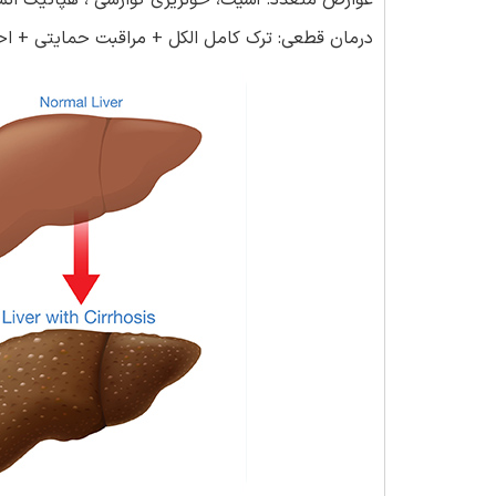
عوارض متعدد: آسیت، خونریزی گوارشی ، هپاتیک انسف
درمان قطعی: ترک کامل الکل + مراقبت حمایتی + احتم