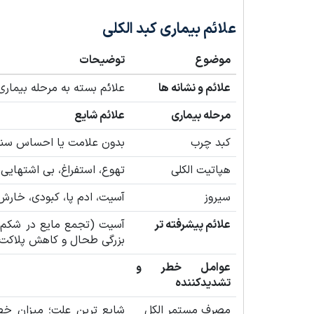
علائم بیماری کبد الکلی
موضوع
توضیحات
علائم و نشانه ها
علائم بسته به مرحله بیمار
مرحله بیماری
علائم شایع
کبد چرب
بدون علامت یا احساس سنگی
هپاتیت الکلی
تهوع، استفراغ، بی اشتهایی، درد
سیروز
آسیت، ادم پا، کبودی، خار
علائم پیشرفته تر
آسیت (تجمع مایع در شکم)،
بزرگی طحال و کاهش پلاکت 
عوامل خطر و
تشدیدکننده
مصرف مستمر الکل