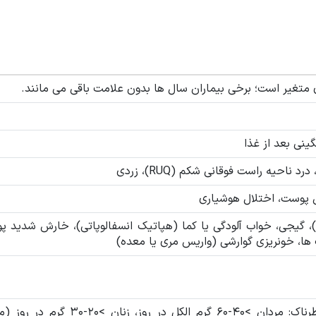
ی متغیر است؛ برخی بیماران سال ها بدون علامت باقی می مانند.
نی بعد از غذا
 ناحیه راست فوقانی شکم (RUQ)، زردی
ش پوست، اختلال هوشیاری
 گیجی، خواب آلودگی یا کما (هپاتیک انسفالوپاتی)، خارش شدید پ
ها، خونریزی گوارشی (واریس مری یا معده)
شایع ترین علت؛ میزان خطرناک: مردان >۴۰-۶۰ گرم الکل در روز، زنان >۰