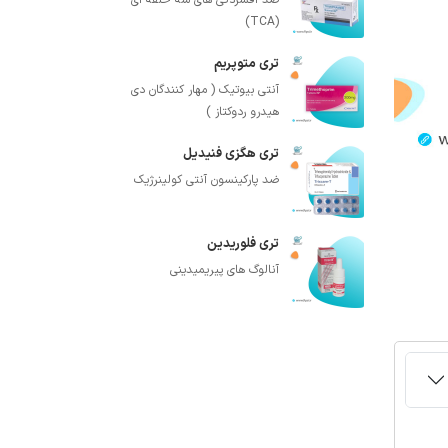
ضد افسردگی های سه حلقه ای
(TCA)
تری متوپریم
آنتی بیوتیک ( مهار کنندگان دی
هیدرو ردوکتاز )
تری هگزی فنیدیل
ضد پارکینسون آنتی کولینرژیک
تری فلوریدین
آنالوگ های پیریمیدینی