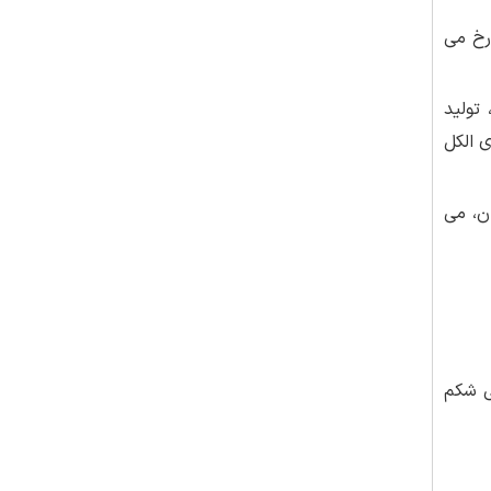
رخ می
تولید
 الکل
ن، می
ی شکم