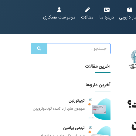
ار دارویی
درباره ما
مقالات
درخواست همکاری
آخرین مقالات
آخرین داروها
تریپتورلین
هورمون های آزاد کننده گونادوتروپین
تریمی پرامین