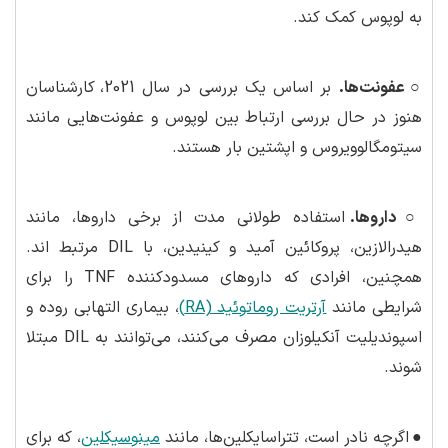
به لوپوس کمک کند.
○ عفونت‌ها.
بر اساس یک بررسی در سال 2021، کارشناسان
هنوز در حال بررسی ارتباط بین لوپوس و عفونت‌هایی مانند
سیتومگالوویروس و اپشتین بار هستند.
○ داروها.
استفاده طولانی مدت از برخی داروها، مانند
هیدرالازین، پروکائین آمید و کینیدین، با DIL مرتبط اند.
همچنین، افرادی که داروهای مسدودکننده TNF را برای
شرایطی مانند
آرتریت روماتوئید (RA)
، بیماری التهابی روده و
اسپوندیلیت آنکیلوزان مصرف می‌کنند، می‌توانند به DIL مبتلا
شوند.
●
اگرچه نادر است، تتراسایکلین‌ها، مانند
مینوسیکلین
، که برای