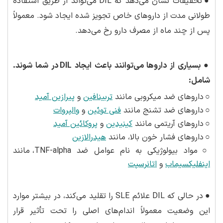
●
تحقیقات نشان می‌دهد که DIL می‌تواند از طریق استفاده
طولانی مدت از داروهای خاص تجویز شده ایجاد شود. معمولاً
پس از چند ماه از مصرف دارو رخ می‌دهد.
●
بسیاری از داروها می‌توانند باعث ایجاد
DIL
در شما شوند.
شامل:
○
داروهای ضد میکروبی مانند
تربینافین
و
پیرازین آمید
○
داروهای ضد تشنج مانند
فنی توئین
و
والپروات
○
داروهای آریتمی مانند
کینیدین
و
پروکائین آمید
○
داروهای فشار خون بالا، مانند
هیدرالازین
○
مواد بیولوژیکی به نام عوامل ضد TNF-alpha، مانند
اینفلیکسیماب
و
اتانرسپت
●
در حالی که DIL علائم SLE را تقلید می‌کند، در بیشتر موارد
این وضعیت معمولاً اندام‌های اصلی را تحت تأثیر قرار