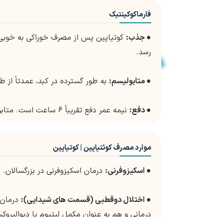
فارماکوکینتیک
●
جذب:
رسد.
●
متابولیسم:
به طور گسترده در کبد، عمدتاً از طریق سیستم سیتوکروم 450
●
دفع:
نیمه عمر دفع تقریباً 6 ساعت است. متابولیت ها از طریق ادرار و مدفوع دفع می شوند.
موارد مصرف کوئتیاپین | کوتیاپین
●
اسکیزوفرنی:
درمان اسکیزوفرنی در بزرگسالان.
●
اختلال دوقطبی (قسمت های شیدایی):
درمانی و هم به عنوان مکمل لیتیوم یا دیوالپروک