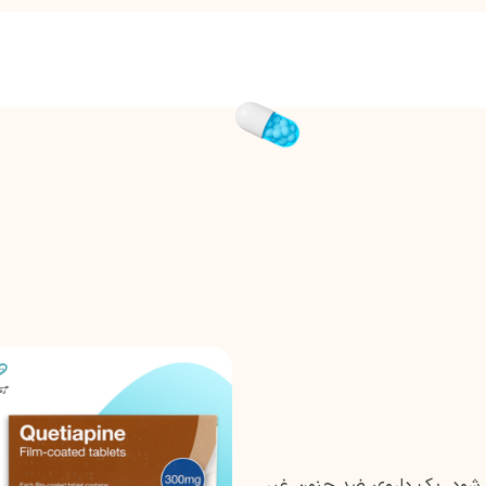
تجاری Seroquel شناخته می شود، یک داروی ضد جنون غیر