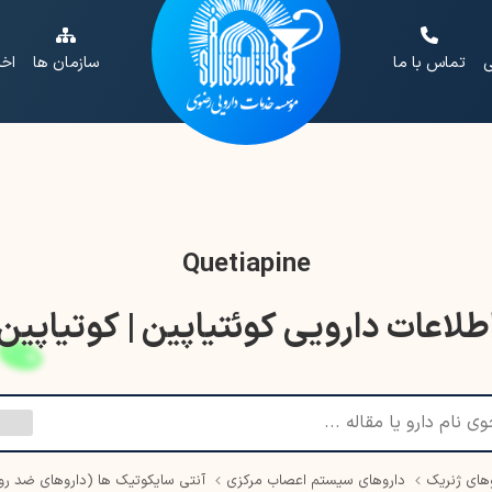
ی
تماس با ما
سازمان ها
اخب
Quetiapine
طلاعات دارویی کوئتیاپین | کوتیاپین
های ژنریک
داروهای سیستم اعصاب مرکزی
آنتی سایکوتیک ها (داروهای ضد رو