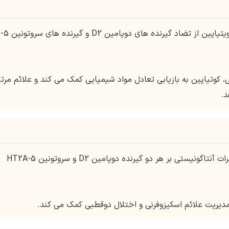
اعتقاد بر این است که اثرات ضد روان پریشی کویتیاپین از تضاد گیرنده های دوپامین D2 و گیرنده های سروتونین 5-
کوتیاپین به بازیابی تعادل مواد شیمیایی کمک می کند و علائم مرت
د.
کویتیاپین یک آنتی سایکوتیک غیر معمول با اثرات آنتاگونیستی بر هر دو گیرنده دوپامین D2 و سروتونین 5-HT2A
 مدیریت علائم اسکیزوفرنی و اختلال دوقطبی کمک می کند.