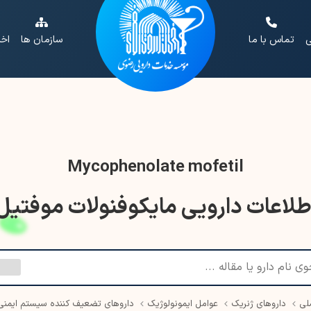
ی
تماس با ما
سازمان ها
اخب
Mycophenolate mofetil
طلاعات دارویی مایکوفنولات موفتیل
لی
داروهای ژنریک
عوامل ایمونولوژیک
داروهای تضعیف کننده سیستم ایمنی