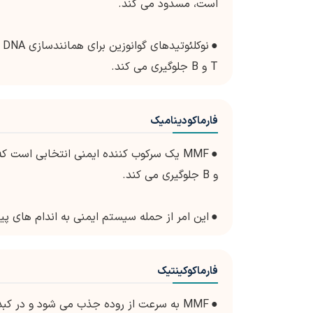
است، مسدود می کند.
●
ن
T و B جلوگیری می کند.
فارماکودینامیک
●
و B جلوگیری می کند.
●
این امر از حمله سیستم ایمنی به اندام های پ
فارماکوکینتیک
●
MMF به سرعت از روده جذب می شود و در کبد به شکل فعال آن یعنی اسید مایکوفنولیک (MPA) تبدیل می شود.