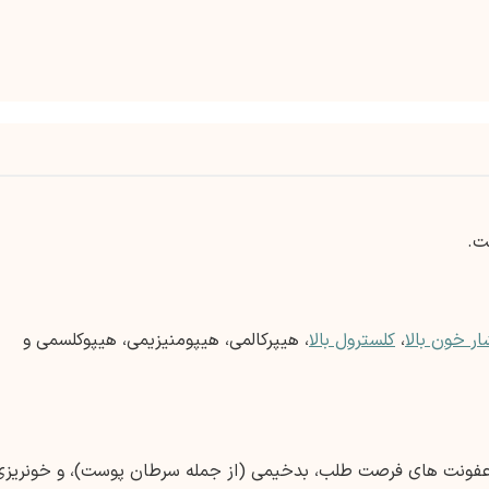
ت.
ار خون بالا
،
کلسترول بالا
، هیپرکالمی، هیپومنیزیمی، هیپوکلسمی و
نسفالوپاتی چند کانونی پیشرونده (PML)، عفونت های فرصت طلب، بدخیمی (از جمله سرطان پوست)، و خونریز