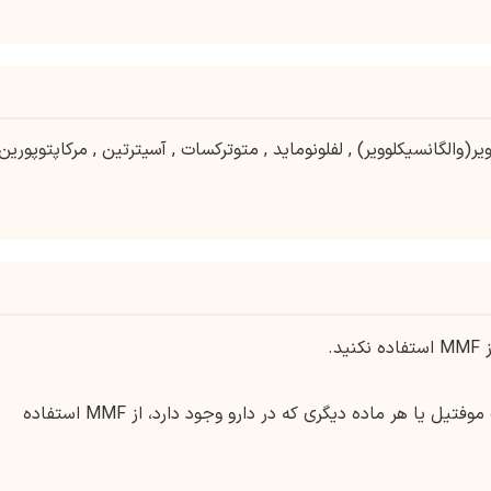
یر(والگانسیکلوویر)
,
لفلونوماید
,
متوترکسات
,
آسیترتین
,
مرکاپتوپورین
د.
در صورت داشتن واکنش آلرژیک به مایکوفنولات موفتیل یا هر ماده دیگری که در دارو وجود دارد، از MMF استفاده