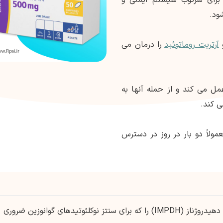
ود.
آرتریت روماتوئید
را درمان می
عمل می کند و از حمله آنها به
ی کند.
مولاً دو بار در روز در دسترس
مایکوفنولات موفتیل آنزیم اینوزین مونوفسفات دهیدروژناز (IMPDH) را که برای سنتز نوکلئوتیدهای گوانوزین ضروری