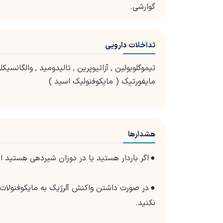
گوارشی.
تداخلات دارویی
تیموگلوبولین
,
آزاتیوپرین
,
تالیدومید
,
والگانسیکلو
مایفورتیک ( مایکوفنولیک اسید )
هشدارها
●
اگر باردار هستید یا در دوران شیردهی هستید از MMF استفاده نکنی
●
نکنید.