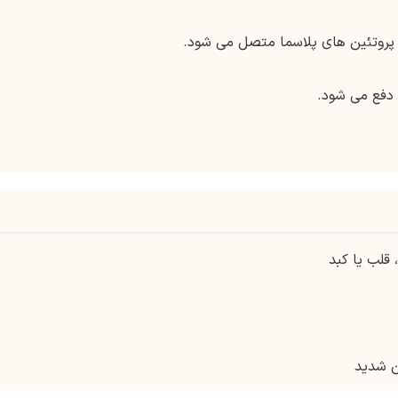
 قلب یا کبد
ن شدید