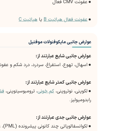
●
عفونت CMV فعال
●
عفونت فعال هپاتیت B
یا
هپاتیت C
عوارض جانبی مایکوفنولات موفتیل
عوارض جانبی شایع عبارتند از:
●
اسهال، تهوع، استفراغ، سردرد، درد شکم و عفون
عوارض جانبی کمتر شایع عبارتند از:
●
لکوپنی، نوتروپنی،
کم خونی
، ترومبوسیتوپنی،
فش
رابدومیولیز.
عوارض جانبی جدی عبارتند از:
●
لکوا