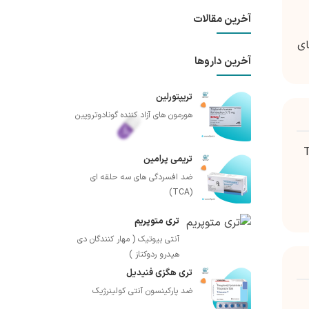
آخرین مقالات
های
آخرین داروها
تریپتورلین
هورمون های آزاد کننده گونادوتروپین
ابی است که با مسدود کردن سنتز نوکلئوتیدهای گوانوزین از تکثیر لنفوسیت های T
تریمی پرامین
ضد افسردگی های سه حلقه ای
(TCA)
تری متوپریم
آنتی بیوتیک ( مهار کنندگان دی
هیدرو ردوکتاز )
تری هگزی فنیدیل
ضد پارکینسون آنتی کولینرژیک