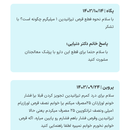
پگاه | 1403/10/14
با سلام نحوه فطع قرص تیزانیدین ۱ میلیگرم چگونه است؟ با
تشکر
پاسخ خانم دکتر دنیایی:
با سلام حتما برای قطع این دارو با پزشک معالجتان
مشورت کنید
پروین | 1403/09/24
سلام برای درد کمرم تیزانیدین تجویز کردن قبلا برا فشار
خونم لوزارتان ۲۵مصرف میکنم برا خوابم نصف قرص لورازپام
۱میلی ونصف ترانکوپین ۲۵ مصرف میکردم یعنی حالا
تیزانیدین وقرص فشار باهم فشارم رو پایین میاره، اگه قرص
خوابم نخورم خوابم نمیبره لطفا راهنمایی کنید