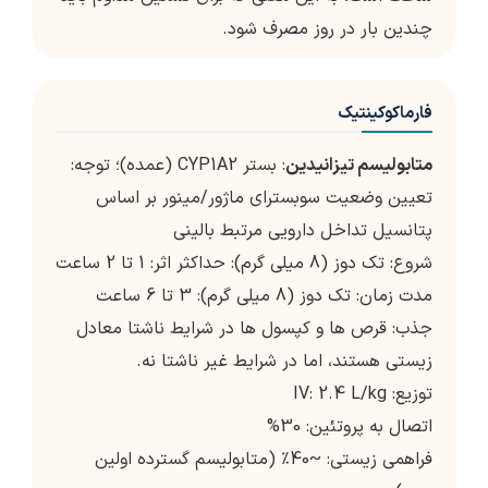
چندین بار در روز مصرف شود.
فارماکوکینتیک
متابولیسم تیزانیدین
: بستر CYP1A2 (عمده)؛ توجه:
تعیین وضعیت سوبسترای ماژور/مینور بر اساس
پتانسیل تداخل دارویی مرتبط بالینی
شروع: تک دوز (8 میلی گرم): حداکثر اثر: 1 تا 2 ساعت
مدت زمان: تک دوز (8 میلی گرم): 3 تا 6 ساعت
جذب: قرص ها و کپسول ها در شرایط ناشتا معادل
زیستی هستند، اما در شرایط غیر ناشتا نه.
توزیع: IV: 2.4 L/kg
اتصال به پروتئین: 30%
فراهمی زیستی: ~40٪ (متابولیسم گسترده اولین