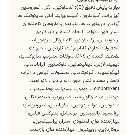
نیاز به پایش دقیق
(C)
:
آلدسلوکین، الکل، آلفوزوسین،
آلیزاپراید، آمیودارون، آمیسولپراید، آنتی سایکوتیک ها،
آرژنین، باربیتورات ها، بنپریدول، داروهای کاهنده ی
فشار خون، عوامل ایجاد کننده برادی کاردی،
بریمونیدین، برکسانولون، کلم بروکلی، بروموپراید،
محصولات حاوی کانابینوئید، کلرفنزین ، داروهای
تضعیف کننده ی CNS، سولفات منیزیم، دیازوکساید،
دیهیدرالازین، دیفلیکفالین، دلوکستین، الراناتاماب،
فیلگوتینیب ، گلوفیتاماب، محصولات گیاهی با اثرات
کاهش دهنده فشار خون، ایوابرادین، لاکوزامید،
Lemborexant، لوودوپا، لیسوراید، لوفکسیدین،
لورمتازپام، متوکلوپرامید، متیروزین، مینوسایکلین،
میدودرین، مولسیدومین، نیکوراندیل، نیتروپروساید،
اوزانیمود، پالیپریدون، پرامپانل، پنتوکسی فیلین،
مهارکننده های فسفودی استراز، پرامیپکسول،
پروکاربازین، روپینیرول، مهارکننده های بازجذب