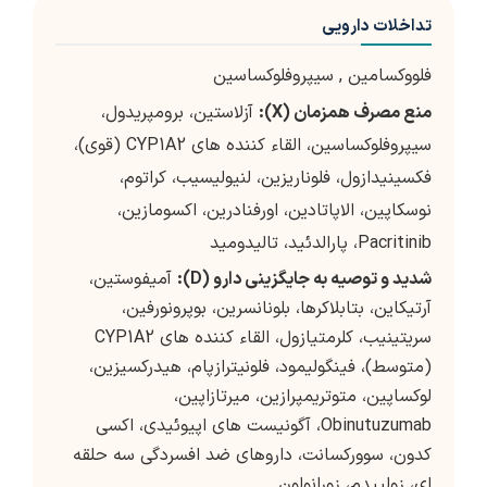
تداخلات دارویی
فلووکسامین
,
سیپروفلوکساسین
منع مصرف همزمان
(X)
:
آزلاستین، برومپریدول،
سیپروفلوکساسین، القاء کننده های CYP1A2 (قوی)،
فکسینیدازول، فلوناریزین، لنیولیسیب، کراتوم،
نوسکاپین، الاپاتادین، اورفنادرین، اکسومازین،
Pacritinib، پارالدئید، تالیدومید
شدید و توصیه به جایگزینی دارو
(D)
:
آمیفوستین،
آرتیکاین، بتابلاکرها، بلونانسرین، بوپرونورفین،
سریتینیب، کلرمتیازول، القاء کننده های CYP1A2
(متوسط)، فینگولیمود، فلونیترازپام، هیدرکسیزین،
لوکساپین، متوتریمپرازین، میرتازاپین،
Obinutuzumab، آگونیست های اپیوئیدی، اکسی
کدون، سوورکسانت، داروهای ضد افسردگی سه حلقه
ای، زولپیدم، زورانولون