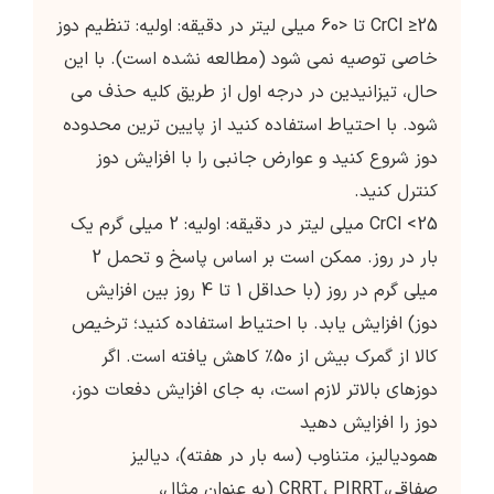
CrCl ≥25 تا <60 میلی لیتر در دقیقه: اولیه: تنظیم دوز
خاصی توصیه نمی شود (مطالعه نشده است). با این
حال، تیزانیدین در درجه اول از طریق کلیه حذف می
شود. با احتیاط استفاده کنید از پایین ترین محدوده
دوز شروع کنید و عوارض جانبی را با افزایش دوز
کنترل کنید.
CrCl <25 میلی لیتر در دقیقه: اولیه: 2 میلی گرم یک
بار در روز. ممکن است بر اساس پاسخ و تحمل 2
میلی گرم در روز (با حداقل 1 تا 4 روز بین افزایش
دوز) افزایش یابد. با احتیاط استفاده کنید؛ ترخیص
کالا از گمرک بیش از 50٪ کاهش یافته است. اگر
دوزهای بالاتر لازم است، به جای افزایش دفعات دوز،
دوز را افزایش دهید
همودیالیز، متناوب (سه بار در هفته)، دیالیز
صفاقی،CRRT، PIRRT (به عنوان مثال،