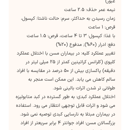
عبور)
نیمه عمر حذف: 2.5 ساعت
زمان رسیدن به حداکثر، سرم: حالت ناشتا: کپسول،
قرص: 1 ساعت
با غذا: کپسول: 3 تا 4 ساعت، قرص: 1.5 ساعت
دفع: ادرار (60%); مدفوع (20%)
تغییر عملکرد کلیه: در بیماران مسن با اختلال عملکرد
کلیوی (کلرانس کراتینین کمتر از 25 میلی لیتر در
دقیقه) پاکسازی بیش از 50 درصد در مقایسه با افراد
سالم کاهش می یابد. این ممکن است منجر به
طولانی تر شدن اثرات بالینی شود.
اختلال عملکرد کبدی: به طور گسترده در کبد متابولیزه
می شود و اثرات قابل توجهی انتظار می رود. استفاده
در بیماران مبتلا به نارسایی کبدی توصیه نمی شود.
بزرگسالان مسن: افراد جوانتر 4 برابر سریعتر از افراد