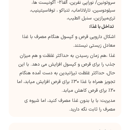
سروتونین/ نوراپی نفرین، آلفا2- آگونیست ها،
سیلودوسین، تارلاتاماب، تنباکو ، توفاسیتینیب،
تری‌مپرازین، سنبل الطیب،
تداخل با غذا:
اشکال دارویی قرص و کپسول هنگام مصرف با غذا
معادل زیستی نیستند.
غذا ،هم زمان رسیدن به حداکثر غلظت و هم میزان
جذب را برای قرص و کپسول افزایش می دهد. با این
حال، حداکثر غلظت تیزانیدین به دست آمده هنگام
تجویز همراه با غذا 30٪ برای قرص افزایش میابد، اما
20٪ برای قرص کاهش میابد.
مدیریت: با یا بدون غذا مصرف کنید، اما شیوه ی
مصرف را ثابت نگه دارید.