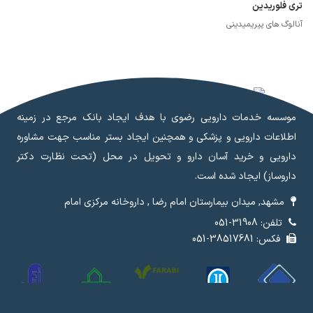
تری فلوریدین
آنالوگ های پیریمیدینی
موسسه خدمات دارویی رضوی با هدف ایجاد بانک مرجع در زمینه
اطلاعات دارویی و پزشکی و همچنین ایجاد بستر مناسب جهت مشاوره
دارویی و خرید آسان دارو و تحویل در محل (تحت نظارت دکتر
داروساز) ایجاد شده است.
مشهد, میدان بیمارستان امام رضا , داروخانه مرکزی امام
تلفن: 31908-051
فکس: 38517681-051