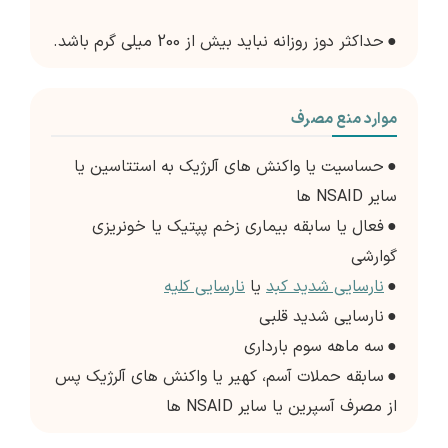
●
حداکثر دوز روزانه نباید بیش از 200 میلی گرم باشد.
موارد منع مصرف
●
حساسیت یا واکنش های آلرژیک به استتاسین یا
سایر NSAID ها
●
فعال یا سابقه بیماری زخم پپتیک یا خونریزی
گوارشی
●
نارسایی شدید کبد
یا
نارسایی کلیه
●
نارسایی شدید قلبی
●
سه ماهه سوم بارداری
●
سابقه حملات آسم، کهیر یا واکنش های آلرژیک پس
از مصرف آسپرین یا سایر NSAID ها