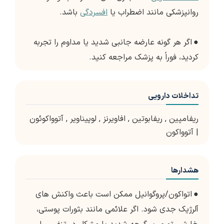
روانپزشکی مانند اضطراب یا
افسردگی
باشد.
●
اگر هر گونه عارضه جانبی شدید یا مداوم را تجربه
کردید، فوراً به پزشک مراجعه کنید.
تداخلات دارویی
ریفامپین
,
ریفابوتین
,
افاویرنز
,
لوپیناویر
,
آتوواکوئون
| آتوواکون
هشدارها
●
اتواکون/پروگوانیل ممکن است باعث واکنش های
آلرژیک جدی شود. اگر علائمی مانند بثورات پوستی،