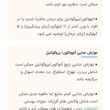
ممکن است تنظیم دوز لازم باشد.
●
اتوواکون/پروگوانیل برای درمان مالاریا شدید یا در
افراد با وزن کمتر از 11 کیلوگرم (برای پیشگیری) یا 5
کیلوگرم (برای درمان) توصیه نمی شود.
عوارض جانبی آتوواکون/ پروگوانیل
●
عوارض جانبی رایج آتواکون/پروگوانیل ممکن است
شامل
سردرد
، تهوع، استفراغ، درد معده، اسهال و
سرگیجه باشد.
●
عوارض جانبی کمتر شایع اما بالقوه جدی ممکن
است شامل واکنش های آلرژیک، بثورات پوستی،
اختلالات خونی
، ناهنجاری های عملکرد کبد و اثرات