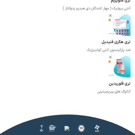
تری متوپریم
آنتی بیوتیک ( مهار کنندگان دی هیدرو ردوکتاز )
تری هگزی فنیدیل
ضد پارکینسون آنتی کولینرژیک
تری فلوریدین
آنالوگ های پیریمیدینی