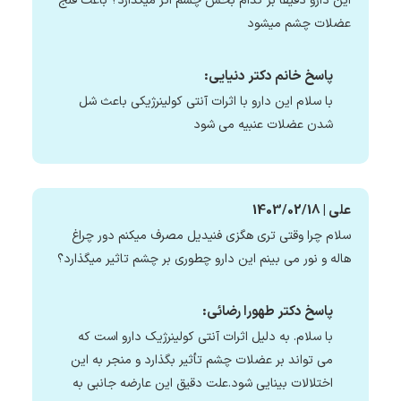
این دارو دقیقا بر کدام بخش چشم اثر میگذارد؟ باعث فلج
عضلات چشم میشود
پاسخ خانم دکتر دنیایی:
با سلام این دارو با اثرات آنتی کولینرژیکی باعث شل
شدن عضلات عنبیه می شود
علی | 1403/02/18
سلام چرا وقتی تری هگزی فنیدیل مصرف میکنم دور چراغ
هاله و نور می بینم این دارو چطوری بر چشم تاثیر میگذارد؟
پاسخ دکتر طهورا رضائی:
با سلام. به دلیل اثرات آنتی کولینرژیک دارو است که
می تواند بر عضلات چشم تأثیر بگذارد و منجر به این
اختلالات بینایی شود.علت دقیق این عارضه جانبی به