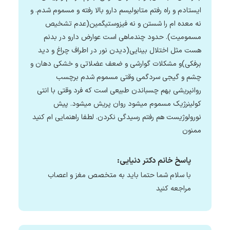
ایستادم و راه رفتم متابولیسم دارو بالا رفته و مسموم شدم. و
نه معده ام را شستن و نه فیزوستیگمین(عدم تشخیص
مسمومیت). حدود چندماهی است عوارض دارو در بدنم
هست مثل اختلال بینایی(دیدن نور در اطراف چراغ و دید
برفکی)و مشکلات گوارشی و ضعف عضلاتی و خشکی دهان و
چشم و گیجی سردگمی وقتی مسموم شدم برچسب
روانپریشی بهم چسباندن طبیعی است که فرد وقتی با انتی
کولینرژیک مسموم میشود روان پریش میشود. پیش
نورولوژیست هم رفتم رسیدگی نکردن. لطفا راهنمایی ام کنید
ممنون
پاسخ خانم دکتر دنیایی:
با سلام شما حتما باید به متخصص مغز و اعصاب
مراجعه کنید