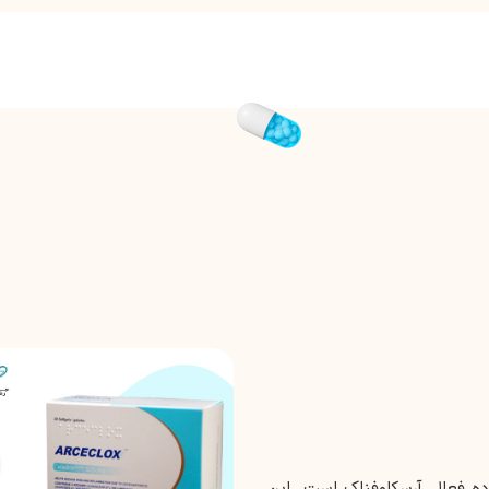
ه حاوی ماده فعال آرسکلوفناک است. این