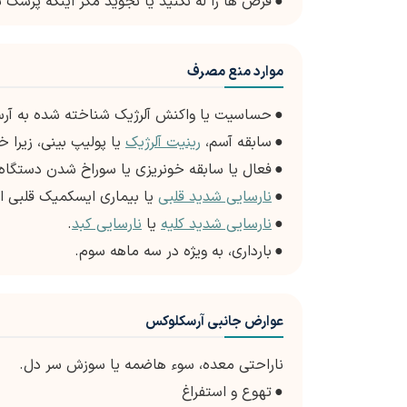
●
قرص ها را له نکنید یا نجوید مگر اینکه پزشک 
موارد منع مصرف
●
حساسیت یا واکنش آلرژیک شناخته شده به آرسکلوفناک ی
●
سابقه آسم،
رینیت آلرژیک
یا پولیپ بینی، زیرا 
●
فعال یا سابقه خونریزی یا سوراخ شدن دستگاه گ
●
نارسایی شدید قلبی
یا بیماری ایسکمیک قلبی ا
●
نارسایی شدید کلیه
یا
نارسایی کبد
.
●
بارداری، به ویژه در سه ماهه سوم.
عوارض جانبی آرسکلوکس
ناراحتی معده، سوء هاضمه یا سوزش سر دل.
●
تهوع و استفراغ