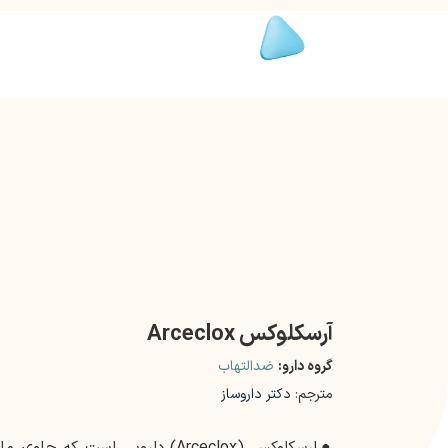
آرسکلوکس Arceclox
گروه دارو:
ضدالتهاب
مترجم:
دکتر داروساز
●
ارسکلوکس (Arceclox) دارویی است ک