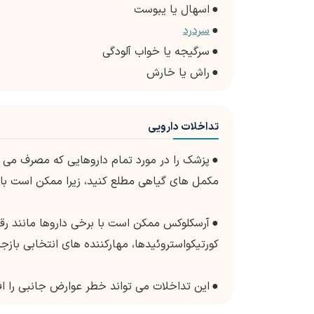
●
اسهال یا یبوست
●
سردرد
●
سرگیجه یا خواب آلودگی
●
راش یا خارش
تداخلات دارویی
●
پزشک را در مورد تمام داروهایی که مصرف می ک
مکمل های گیاهی مطلع کنید، زیرا ممکن است با
●
کورتیکواستروئیدها، مهارکننده های انتخابی بازجذب سروتونین (SSRIs) و دیورت
●
این تداخلات می تواند خطر عوارض جانبی را اف