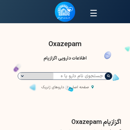
☰
Oxazepam
اطلاعات دارویی اگزازپام
صفحه اصلی
داروهای ژنریک
اگزازپام Oxazepam