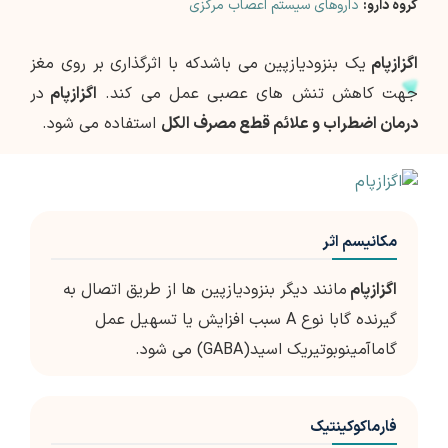
گروه دارو:
داروهای سیستم اعصاب مرکزی
اگزازپام
یک بنزودیازپین می باشدکه با اثرگذاری بر روی مغز
جهت کاهش تنش های عصبی عمل می کند.
اگزازپام
در
درمان اضطراب و علائم قطع مصرف الکل
استفاده می شود.
مکانیسم اثر
اگزازپام
مانند دیگر بنزودیازپین ها از طریق اتصال به
گیرنده گابا نوع A سبب افزایش یا تسهیل عمل
گاماآمینوبوتیریک اسید(GABA) می شود.
فارماکوکینتیک