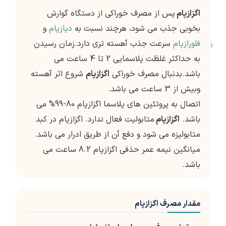
اگزازپام
پس از مصرف خوراکی از دستگاه گوارش
بخوبی جذب می شود، هرچند نسبت به
دیازپام
و
فلورازپام
سرعت جذب آهسته تری دارد.زمان رسیدن
به حداکثر غلظت پلاسمایی 2 تا 4 ساعت می
باشد.بدنبال مصرف خوراکی
اگزازپام
شروع اثر آهسته
وبیش از 3 ساعت می باشد.
اتصال به پروتئین های پلاسما اگزازپام 80-99% می
باشد.
اگزازپام
متابولیت فعال ندارد. اگزازپام در کبد
متابولیزه می شود و دفع آن از طریق ادرار می باشد.
میانگین نیمه عمر حذفی اگزازپام 8.2 ساعت می
باشد.
مقدار مصرف اگزازپام