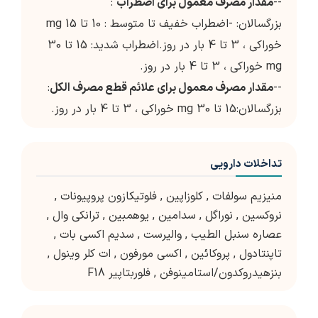
--
مقدار مصرف معمول برای اضطراب
:
بزرگسالان: -اضطراب خفیف تا متوسط : 10 تا 15 mg
خوراکی ، 3 تا 4 بار در روز.اضطراب شدید: 15 تا 30
mg خوراکی ، 3 تا 4 بار در روز.
--
مقدار مصرف معمول برای علائم قطع مصرف الکل
:
بزرگسالان:15 تا 30 mg خوراکی ، 3 تا 4 بار در روز.
تداخلات دارویی
منیزیم سولفات
,
کلوزاپین
,
فلوتیکازون پروپیونات
,
نروکسین
,
نوراگل
,
سدامین
,
یوهمبین
,
ترانکی وال
,
عصاره سنبل الطیب
,
والیرست
,
سدیم اکسی بات
,
تاپنتادول
,
پروکائین
,
اکسی مورفون
,
ات کلر وینول
,
بنزهیدروکدون/استامینوفن
,
فلوربتاپیر F18