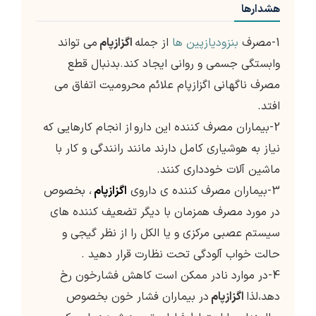
هشدارها
1-مصرف
بنزودیازپین ها
از جمله
اگزازپام
می تواند
وابستگی جسمی و روانی ایجاد کند.بدنبال قطع
مصرف ناگهانی اگزازپام علائم محرومیت اتفاق می
افتد.
2-بیماران مصرف کننده این دارو
از انجام کارهایی که
نیاز به هوشیاری کامل دارند مانند رانندگی و کار با
ماشین آلات خودداری کنند.
3-بیماران مصرف کننده ی داروی
اگزازپام
، بخصوص
در مورد مصرف همزمان با دیگر تضعیف کننده های
سیستم عصبی مرکزی و یا الکل را از نظر گیجی و
حالت خواب آلودگی تحت نظارت قرار دهید .
4-در موارد نادر ممکن است کاهش فشارخون رخ
دهد،لذا
اگزازپام
در بیماران فشار خون بخصوص