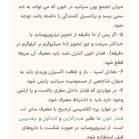
میزان تجمع یون سیانید در خون که می تواند به حد
سمی برسد و پتانسیل کشندگی را داشته باشد توجه
نمود.
5- اگر پس از 10 دقیقه از تجویز
نیتروپروساید
با
حداکثر سرعت و دوز تجویز (10 میکروگرم بر کیلوگرم در
دقیقه) ، فشار خون کنترل نشد باید مصرف آن سریعا
قطع شود.
6- تعادل اسید – باز و غلظت اکسیژن وریدی باید به
عنوان شاخصی از مسمومیت سیانید پایش شود.
7- در مواردی که فشار داخل مغزی بالاست و یا ازتمی
وجود دارد باید با احتیاط مصرف شود.
8- در موارد پره اکلامپسی ترجیح با مصرف سایر
ضد
فشار خون ها
نظیر
هیدرالازین
و
لابتالول
و
نیفدیپین
است. از نیتروپروساید در صورت شکست با داروهای
قبلی استفاده شود.