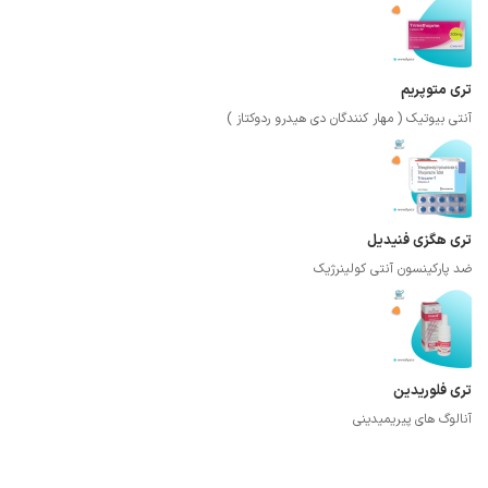
تری متوپریم
آنتی بیوتیک ( مهار کنندگان دی هیدرو ردوکتاز )
تری هگزی فنیدیل
ضد پارکینسون آنتی کولینرژیک
تری فلوریدین
آنالوگ های پیریمیدینی