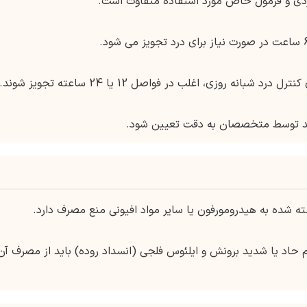
دی و فرمول خاص مورد استفاده متفاوت است.
 روزی، اغلب در فواصل 12 یا 24 ساعته تجویز شوند.
اید توسط متخصصان به دقت تعیین شود.
 شده به هیدرومورفون یا سایر مواد افیونی منع مصرف دارد.
م حاد یا شدید برونش و ایلئوس فلجی (انسداد روده) باید از مصرف آن