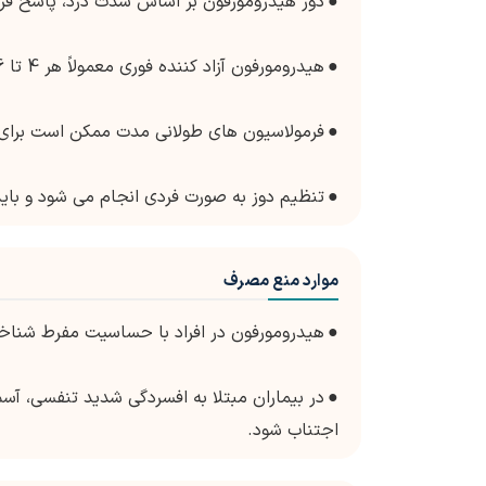
●
دوز هیدرومورفون بر اساس شدت درد، پاسخ فر
●
هیدرومورفون آزاد کننده فوری معمولاً هر 4 تا 6 ساعت در صورت نیاز برای درد تجویز می شود.
●
فرمولاسیون های طولانی مدت ممکن است برای کنترل درد شبانه
●
تنظیم دوز به صورت فردی انجام می شود و ب
موارد منع مصرف
●
هیدرومورفون در افراد با حساسیت مفرط شناخته
●
در بیماران مبتلا به افسردگی شدید تنفسی، آس
اجتناب شود.