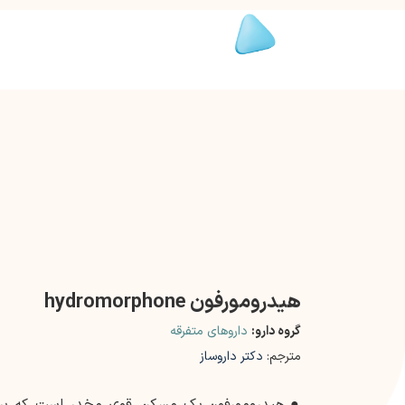
هیدرومورفون hydromorphone
گروه دارو:
داروهای متفرقه
مترجم:
دکتر داروساز
●
هیدرومورفون یک مسکن قوی مخدر است که برا