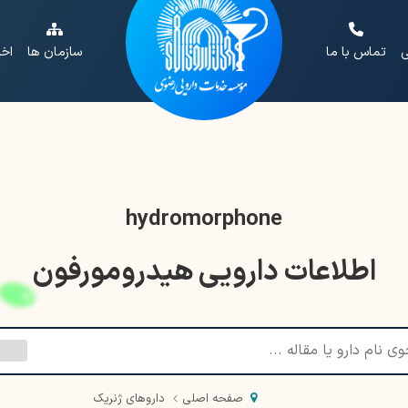
ی
تماس با ما
سازمان ها
اخب
hydromorphone
اطلاعات دارویی هیدرومورفون
صفحه اصلی
داروهای ژنریک