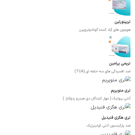
تریپتورلین
هورمون های آزاد کننده گونادوتروپین
تریمی پرامین
ضد افسردگی های سه حلقه ای (TCA)
تری متوپریم
آنتی بیوتیک ( مهار کنندگان دی هیدرو ردوکتاز )
تری هگزی فنیدیل
ضد پارکینسون آنتی کولینرژیک