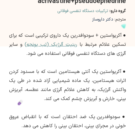
acrivastine+pseudoephedrine
گروه دارو:
ترکیبات دستگاه تنفسی فوقانی
مترجم:
دکتر داروساز
●
آکریواستین + سودوافدرین یک داروی ترکیبی است که برای
تسکین علائم مرتبط با
رینیت آلرژیک (تب یونجه)
و سایر
آلرژی های دستگاه تنفسی فوقانی استفاده می شود.
●
آکریواستین یک آنتی هیستامین است که با مسدود کردن
اثرات هیستامین، یک ماده شیمیایی آزاد شده در طی یک
واکنش آلرژیک، به کاهش علائم آلرژی مانند عطسه، آبریزش
بینی، خارش و آبریزش چشم کمک می کند.
●
سودوافدرین یک ضد احتقان است که با انقباض عروق
خونی در مجرای بینی، احتقان بینی را کاهش می دهد.