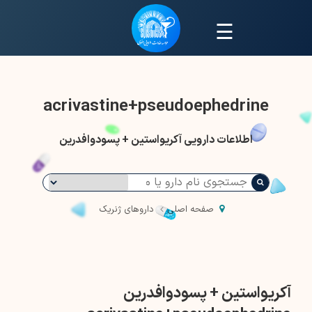
☰
acrivastine+pseudoephedrine
اطلاعات دارویی آکریواستین + پسودوافدرین
صفحه اصلی
داروهای ژنریک
آکریواستین + پسودوافدرین