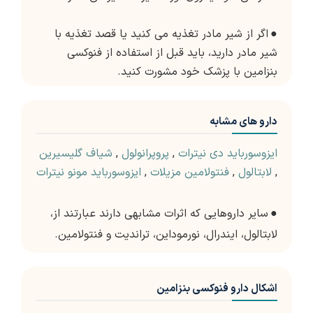
●
اگر از شیر مادر تغذیه می کنید یا قصد تغذیه با
شیر مادر دارید، باید قبل از استفاده از فنوکسی
بنزامین با پزشک خود مشورت کنید.
دارو های مشابه
ایزوسورباید دی نیترات
,
پروپرانولول
,
شیاف گلیسیرین
,
لابتالول
,
فنتولامین مزیلات
,
ایزوسورباید مونو نیترات
●
سایر داروهایی که اثرات مشابهی دارند عبارتند از،
لابتالول، ایندرال، نورموداین، تراندیت و فنتولامین.
اشکال دارو فنوکسی بنزامین