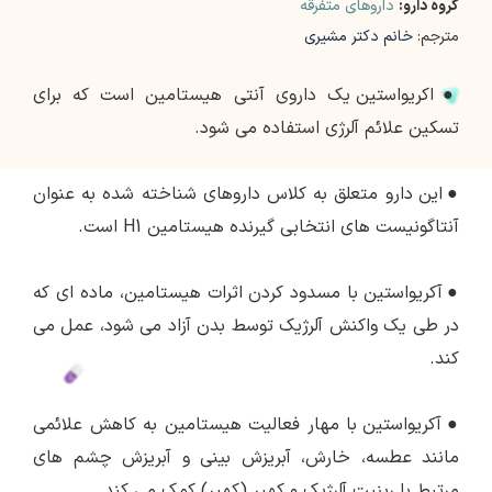
گروه دارو:
داروهای متفرقه
مترجم:
خانم دکتر مشیری
●
اکریواستین یک داروی آنتی هیستامین است که برای
تسکین علائم آلرژی استفاده می شود.
●
این دارو متعلق به کلاس داروهای شناخته شده به عنوان
آنتاگونیست های انتخابی گیرنده هیستامین H1 است.
●
آکریواستین با مسدود کردن اثرات هیستامین، ماده ای که
در طی یک واکنش آلرژیک توسط بدن آزاد می شود، عمل می
کند.
●
آکریواستین با مهار فعالیت هیستامین به کاهش علائمی
مانند عطسه، خارش، آبریزش بینی و آبریزش چشم های
مرتبط با رینیت آلرژیک و کهیر (کهیر) کمک می کند.