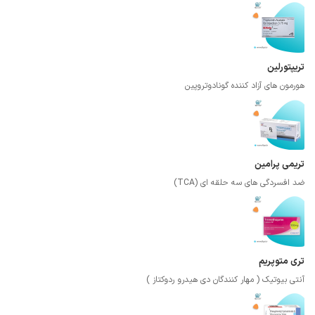
تریپتورلین
هورمون های آزاد کننده گونادوتروپین
تریمی پرامین
ضد افسردگی های سه حلقه ای (TCA)
تری متوپریم
آنتی بیوتیک ( مهار کنندگان دی هیدرو ردوکتاز )