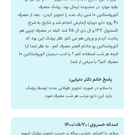
بقیه موارد در محدوده نرمال بود؛ پزشک مصرف
آتورواستاتین 10 شبی یک عدد را تجویز کردن ، بعد از مصرف
40 روزه دارو دوباره آزمایش انجام شد و نتایج به شرح:
کلسترول 138 و ال دی ال 75 شد؛ البته در مصرف چربی هم
رعایت کردم و ورزش هم می کنم. نظر پزشک این بود که
آتورواستاتین رو مادام العمر مصرف کنم ، به نظر شما آیا
لازمه هر شب استفاده کنم ؟ یا شب درمیان آتورواستاتین 10
مصرف کنم؟ با سپاس از شما.
پاسخ خانم دکتر دنیایی:
با سلام در صورت تجویز طولانی مدت توسط پزشک
باید این دارو مرتب هر شب مصرف شود
اسداله خسروی | 1400/05/20
سلام، با احترام، چندین ساله بر حسب تجویز پزشک اپیوم