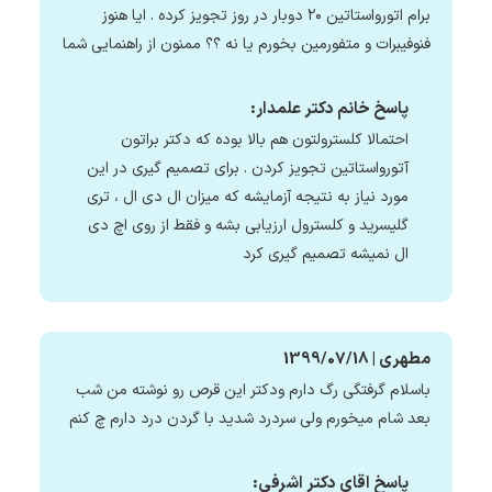
برام اتورواستاتین ۲۰ دوبار در روز تجویز کرده . ایا هنوز
فنوفیبرات و متفورمین بخورم یا نه ؟؟ ممنون از راهنمایی شما
پاسخ خانم دکتر علمدار:
احتمالا کلسترولتون هم بالا بوده که دکتر براتون
آتورواستاتین تجویز کردن . برای تصمیم گیری در این
مورد نیاز به نتیجه آزمایشه که میزان ال دی ال ، تری
گلیسرید و کلسترول ارزیابی بشه و فقط از روی اچ دی
ال نمیشه تصمیم گیری کرد
مطهري | 1399/07/18
باسلام گرفتگي رگ دارم ودکتر اين قرص رو نوشته من شب
بعد شام ميخورم ولي سردرد شديد با گردن درد دارم چ کنم
پاسخ اقای دکتر اشرفی: