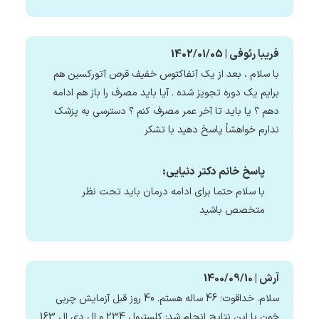
فریبا رئوفی | 1402/01/05
با سلام ، بعد از یک آنفاکتوس خفیف قرص آتورکسین هم
برایم یک دوره تجویز شده . آیا باید مصرف را باز هم ادامه
دهم ؟ یا باید تا آخر عمر مصرف کنم ؟ دسترسی به پزشک
ندارم خواهشاً پاسخ دهید با تشکر
پاسخ خانم دکتر دنیایی:
با سلام حتما برای ادامه درمان باید تحت نظر
متخصص باشید
آرش | 1400/09/10
سلام. خداقوت؛ 46 ساله هستم. 40 روز قبل آزمایش چربی
خون با این نتایج انجام شد: کلسترول 234 و ال دی ال 163