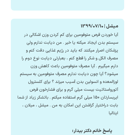
میشل | 1399/07/10
آیا خوردن قرص متوفومین برای کم کردن وزن اشکالی در
سیستم بدن ایجاد میکنه یا خیر . من دیابت ندارم ولی
پزشکان اصرار میکنند که باید در رژیم غذایی دقت کنم و
مصرف الکل و شکر را قطع کنم ، بعبارتی دیابت نوع دوم را
دارم میگیرم . آیا مصرف متوفومین باعث کاهش وزن
میشود؟ آیا چون دیابت ندارم مصرف متوفومین به سیستم
لوزالمعده و انسولین بدن آسیب میزند ؟ برای کلسترول
آتورواستاتیت بیست میلی گرم و برای فشارخون قرص
ایربسارتان 150 میلی گرم استفاده میکنم . باتشکر زیاد از شما
بابت دراختیار گزاشتن این امکان به من . میشل ، میلان ،
ایتالیا
پاسخ خانم دکتر بیدار: