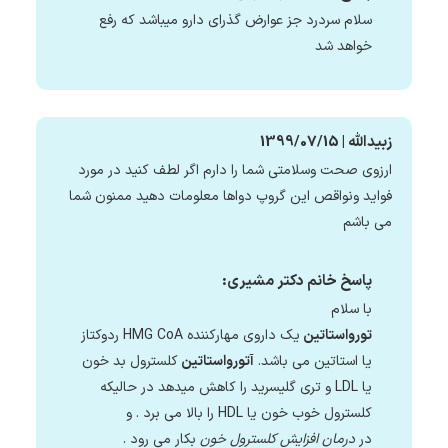
سلام سردرد جز عوارض گذرای دارو میباشد که رفع
خواهد شد
زبیدالله | 1399/07/15
ارزوی صحت وسلامتی شما را دارم اگر لطف کنید در مورد
فواید ونواقص این گروپ دواها معلومات دهید ممنون شما
می باشم
پاسخ خانم دکتر مشیری:
با سلام
تورواستاتین
یک داروی مهارکننده HMG CoA ردوکتاز
یا استاتین می باشد.
آتورواستاتین
کلسترول بد خون
یا LDL و تری گلیسرید را کاهش میدهد در حالیکه
کلسترول خوب خون یا HDL را بالا می برد . و
در
درمان افزایش کلسترول خون
بکار می رود .