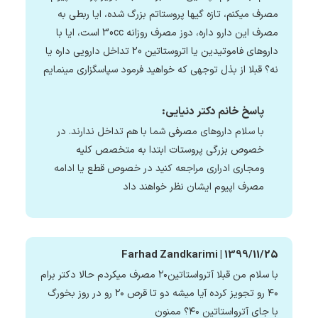
مصرف میکنم، تازه گیها پروستاتم بزرگ شده، ایا ربطی به
مصرف این دارو داره، دوز مصرف روزانه 30cc است، ایا با
داروهای فاموتیدین یا اتروستاتین 20 تداخل دارویی داره یا
نه؟ قبلا از بذل توجهی که خواهید فرمود سپاسگزاری مینمایم
پاسخ خانم دکتر دنیایی:
با سلام داروهای مصرفی شما با هم تداخل ندارند. در
خصوص بزرگی پروستات ابتدا به متخصص کلیه
ومجاری ادراری مراجعه کنید در خصوص قطع یا ادامه
مصرف اپیوم ایشان نظر خواهند داد
Farhad Zandkarimi | 1399/11/25
با سلام من قبلا آترواستاتین۲۰ مصرف میکردم حالا دکتر برام
۴۰ رو تجویز کرده آیا میشه دو تا قرص ۲۰ رو در روز بخورگ
با جای آترواستاتین ۴۰؟ ممنون