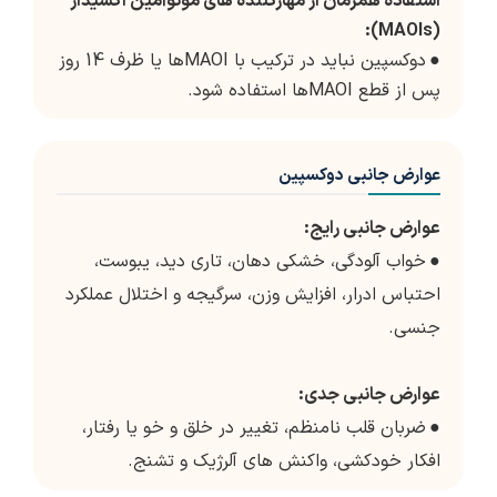
استفاده همزمان از مهارکننده های مونوآمین اکسیداز
(MAOIs):
●
دوکسپین نباید در ترکیب با MAOIها یا ظرف 14 روز
پس از قطع MAOIها استفاده شود.
عوارض جانبی دوکسپین
عوارض جانبی رایج:
●
خواب آلودگی، خشکی دهان، تاری دید، یبوست،
احتباس ادرار، افزایش وزن، سرگیجه و اختلال عملکرد
جنسی.
عوارض جانبی جدی:
●
ضربان قلب نامنظم، تغییر در خلق و خو یا رفتار،
افکار خودکشی، واکنش های آلرژیک و تشنج.