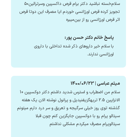
سلام‌خسته نباشید دکتر برام قرص داکسپین وسرترالین۵۰
تجویز کرده قرص اورژانسی خوردم ایا مصرف این دوتا قرص
اثر قرص اورژانسی رو از بین‌میبره
پاسخ خانم دکتر حسن پور:
با سلام خیر داروهای ذکر شده تداخلی با داروی
اورژانسی ندارند.
میثم عباسی | 1400/06/23
سلام من اضطراب و استرس شدید داشتم دکتر دوکسپین 10
الانزاپین 2.5 تریهگزیفنیدیل و پرانول نوشته الان یک هفته
گذشته توی روز خیلی سرگیجه و تعریق و سر درد دارم میتونم
سیتالو پرام رو با دوکسپین جایگزین کنم چون قبلا
سیتالوپرام مصرف میکردم مشکلی نداشتم