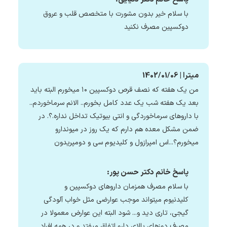
با سلام خیر بدون مشورت با متخصص قلب و عروق
دوکسپین مصرف نکنید
میترا | 1402/01/06
من یک هفته که نصف قرص دوکسپین ۱۰ میخورم البته باید
بعد یک هفته شب یک عدد کامل بخورم.. الانم سرماخوردم..
با داروهای سرماخوردگی و انتی بیوتیک تداخل نداره.؟. در
ضمن مشکل معده هم دارم که یک روز در میوندارو
میخورم؟...اس امپرازول و کلیدیوم سی و دومپریدون
پاسخ خانم دکتر حسن پور:
با سلام مصرف همزمان داروهای دوکسپین و
کلیدنیوم میتواند موجب عوارضی مثل خواب آلودگی
گیجی، تاری دید و... شود البته این عوارض معمولا در
مصرف دوزهای بالای دارو اتفاق میفتد و در همه افراد