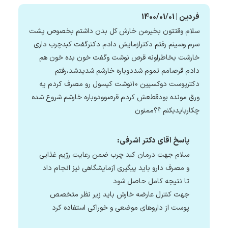
فردین | 1400/01/01
سلام وقتتون بخیرمن خارش کل بدن داشتم بخصوص پشت
سرم وسینم رفتم دکترازمایش دادم دکترگفت کبدچرب داری
خارشت بخاطراونه قرص نوشت وگفت خون بده خون هم
دادم قرصامم تموم شددوباره خارشم شدیدشد،رفتم
دکترپوست دوکسپین ۱۰نوشت کپسول رو مصرف کردم یه
ورق مونده بودقطعش کردم قرصوودوباره خارشم شروع شده
چکاربایدبکنم ؟؟ممنون
پاسخ اقای دکتر اشرفی:
سلام جهت درمان کبد چرب ضمن رعایت رژیم غذایی
و مصرف دارو باید پیگیری آزمایشگاهی نیز انجام داد
تا نتیجه کامل حاصل شود
جهت کنترل عارضه خارش باید زیر نظر متخصص
پوست از داروهای موضعی و خوراکی استفاده کرد