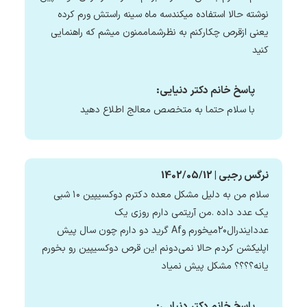
نوشته حالا استفاده میکندسه ماه سینه راستش ورم کرده
یعنی ازقرص چکارکنم به نظرشماممنون میشم که راهنمایی
کنید
پاسخ خانم دکتر دنیایی:
با سلام حتما به متخصص معالج اطلاع دهید
نرگس رجبی | 1402/05/12
سلام من به دلیل مشکل معده دکترم دوکسیپین ۱۰ شبی
یک عدد داده .من آریتمی دارم روزی یک
عددایندرال۲۰میخورم وAf گرید دو دارم چون سال پیش
اپلیکشن کردم حالا نمی‌دونم این قرص دوکسیپین رو بخورم
یانه؟؟؟؟ مشکل پیش نمیاد
پاسخ خانم دکتر دنیایی: