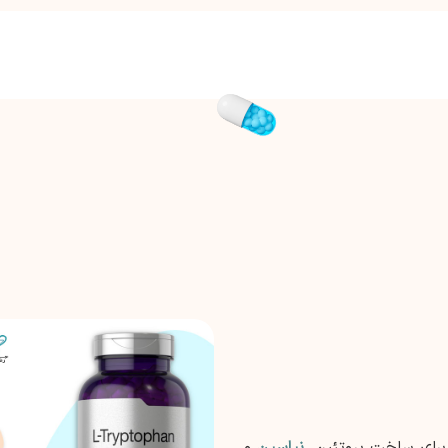
 برای ساخت پروتئین،
نیاسین
و