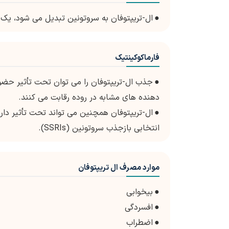
●
ال-تریپتوفان به سروتونین تبدیل می شود، یک 
فارماکوکینتیک
●
جذب ال-تریپتوفان را می توان تحت تأثیر حضور س
دهنده های مشابه در روده رقابت می کنند.
●
ال-تریپتوفان همچنین می تواند تحت تأثیر داروه
انتخابی بازجذب سروتونین (SSRIs).
موارد مصرف ال تریپتوفان
●
بیخوابی
●
افسردگی
●
اضطراب