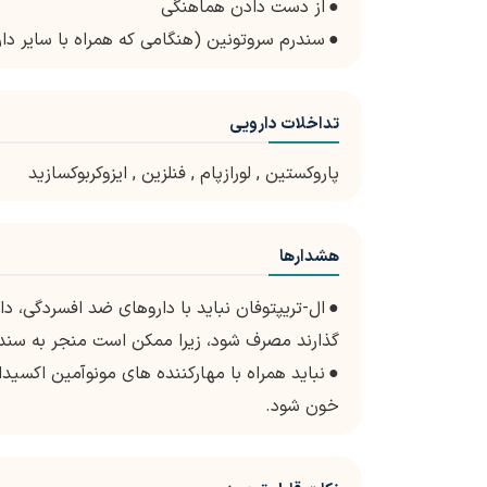
●
از دست دادن هماهنگی
●
سندرم سروتونین (هنگامی که همراه با سایر د
تداخلات دارویی
پاروکستین
,
لورازپام
,
فنلزین
,
ایزوکربوکسازید
هشدارها
●
ال-تریپتوفان نباید با داروهای ضد افسردگی، د
گذارند مصرف شود، زیرا ممکن است منجر به سند
●
خون شود.