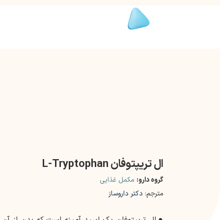
ال تریپتوفان L-Tryptophan
گروه دارو:
مکمل غذایی
مترجم:
دکتر داروساز
●
ال تریپتوفان یک اسید آمینه است که بدن از آن