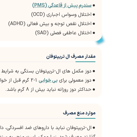
●
سندرم پیش از قاعدگی (PMS)
●
اختلال وسواس اجباری (OCD)
●
اختلال نقص توجه و بیش فعالی (ADHD)
●
اختلال عاطفی فصلی (SAD)
مقدار مصرف ال تریپتوفان
●
دوز مکمل های ال-تریپتوفان بستگی به شرایط 
●
دوز معمولی برای
بی خوابی
1-2 گرم قبل از خواب است.
●
حداکثر دوز روزانه نباید بیش از 8 گرم باشد.
موارد منع مصرف
●
ال-تریپتوفان نباید با داروهای ضد افسردگی، د
گذارند مصرف شود، زیرا ممکن است منجر به سند