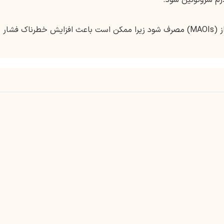
نباید همراه با مهارکننده های مونوآمین اکسیداز (MAOIs) مصرف شود زیرا ممکن است باعث افزایش خطرناک فشار