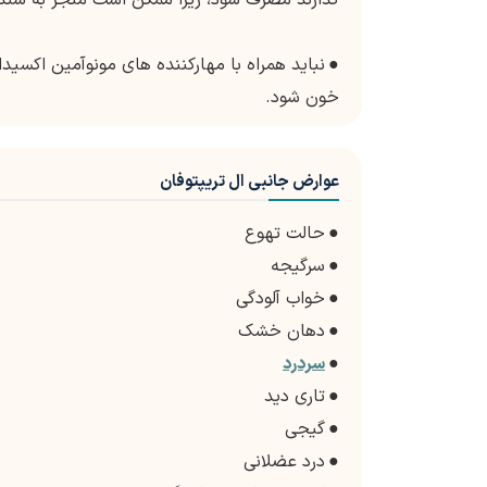
●
خون شود.
عوارض جانبی ال تریپتوفان
●
حالت تهوع
●
سرگیجه
●
خواب آلودگی
●
دهان خشک
●
سردرد
●
تاری دید
●
گیجی
●
درد عضلانی